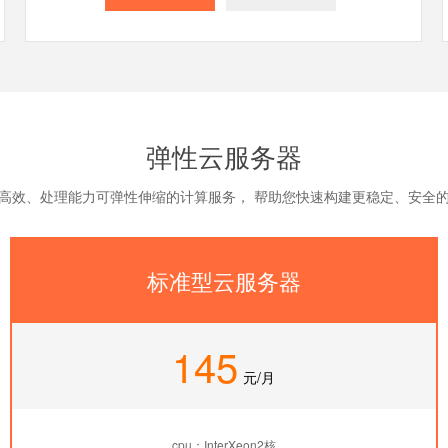
弹性
云服务器
高效、处理能力可弹性伸缩的计算服务， 帮助您快速构建更稳定、安全
标准型云服务器
145
元/月
cpu：InterXeon2核