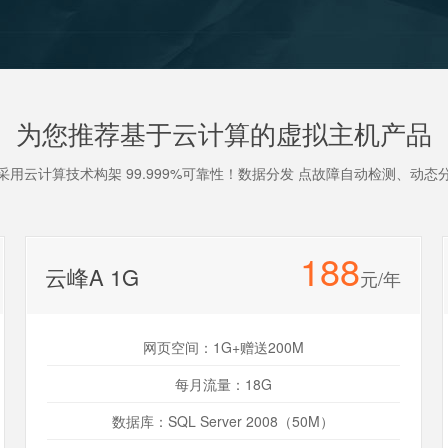
为您推荐基于云计算的
虚拟主机
产品
采用云计算技术构架 99.999%可靠性！数据分发 点故障自动检测、动态
188
云峰A 1G
元/年
网页空间：1G+赠送200M
每月流量：18G
数据库：SQL Server 2008（50M）