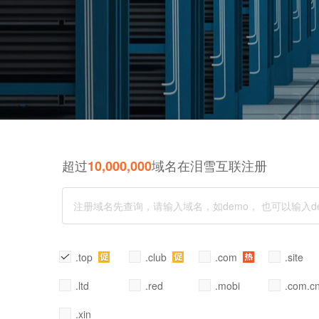
超过
域名在泪雪互联注册
10,000,000
.top
.club
.com
.site
.ltd
.red
.mobi
.com.c
.xin