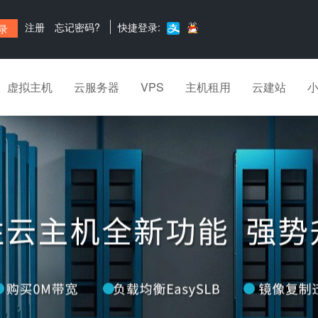
注册
忘记密码?
快捷登录:
虚拟主机
云服务器
VPS
主机租用
云建站