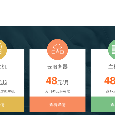
主机
云服务器
主
48
4
元起
元/月
M 虚拟主机
入门型云服务器
商务
详情
查看详情
查