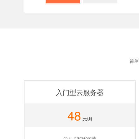
简单
入门型云服务器
48
元/月
cpu：InterXeon1核