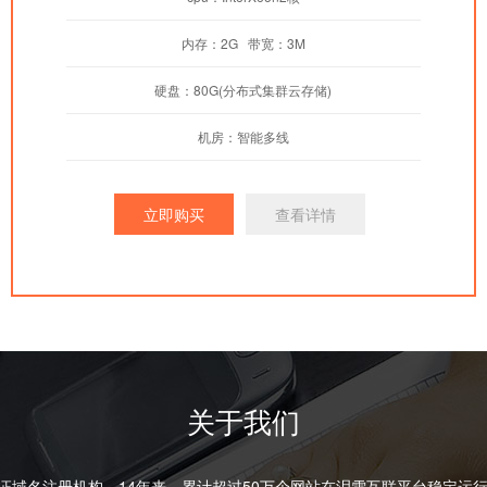
内存：2G 带宽：3M
硬盘：80G(分布式集群云存储)
机房：智能多线
立即购买
查看详情
关于我们
认证域名注册机构，14年来，累计超过50万个网站在泪雪互联平台稳定运行