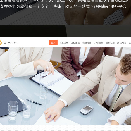
直在努力为您创建一个安全、快捷、稳定的一站式互联网基础服务平台!