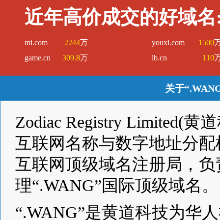
近年高价成交的好域名
mi.com
2244
万
youxi.com
1500
game.cn
309.8
万
lb.cn
110
关于“.WA
Zodiac Registry Lim
互联网名称与数字地址分配机
互联网顶级域名注册局，负
理“.WANG”国际顶级域名。
“.WANG”是黄道科技为