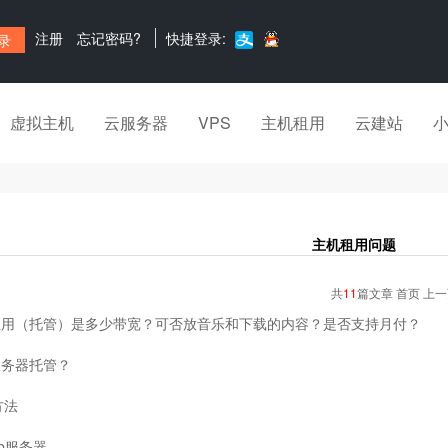
注册
忘记密码?
快捷登录:
虚拟主机
云服务器
VPS
主机租用
云建站
主机租用问题
共
11
篇文章 首页 上
租用（托管）是多少带宽？可否放音乐和下载的内容？是否支持月付？
服务器托管？
方法
eb服务器