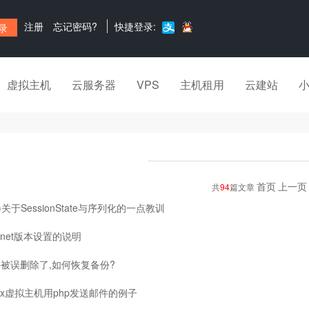
注册
忘记密码?
快捷登录:
虚拟主机
云服务器
VPS
主机租用
云建站
首页
上一页
共
94
篇文章
net)关于SessionState与序列化的一点教训
.net版本设置的说明
被误删除了,如何恢复备份?
nux虚拟主机用php发送邮件的例子