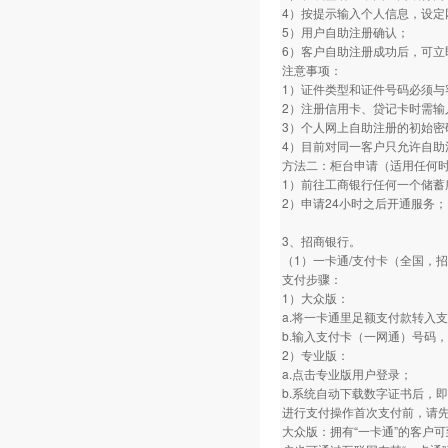
4）按提示输入个人信息，设定
5）用户自助注册确认；
6）客户自助注册成功后，可立
注意事项：
1）证件类型和证件号码必须与
2）注册信用卡、贷记卡时需输
3）个人网上自助注册的初始密
4）目前对同一客户只允许自助
方法二：柜台申请（适用任何
1）前往工商银行任何一个储蓄
2）申请24小时之后开通服务；
3、招商银行。
（1）一卡通/支付卡（全国，
支付步骤：
1）大众版：
a.将一卡通里足额支付款转入
b.输入支付卡（一网通）号码
2）专业版：
a.点击专业版用户登录；
b.系统自动下载数字证书后，即
进行支付操作首次支付前，请
大众版：拥有“一卡通”的客户可