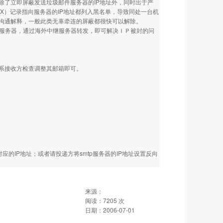
除了立即屏蔽发送垃圾邮件服务器的IP地址外，同时出于严
X）记录指向服务器的IP地址都列入黑名单，导致同处一台机
沟通解释，一般此类无辜牵连的屏蔽都很快可以解除。
中继服务器，通过海外中继服务器转发，即可解决ＩＰ被封的问
系接收方检查调整其邮箱即可。
的IP地址；或者请投递方将smtp服务器的IP地址设置反向
来源：
阅读：
7205
次
日期：
2006-07-01