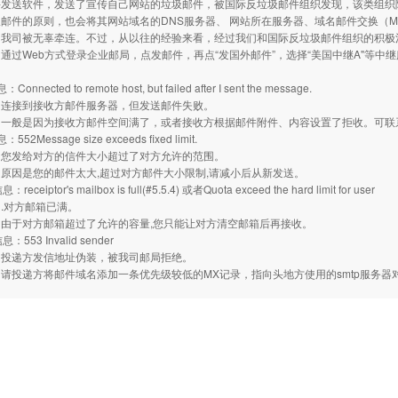
件发送软件，发送了宣传自己网站的垃圾邮件，被国际反垃圾邮件组织发现，该类组织
邮件的原则，也会将其网站域名的DNS服务器、 网站所在服务器、域名邮件交换（M
和我司被无辜牵连。不过，从以往的经验来看，经过我们和国际反垃圾邮件组织的积极
通过Web方式登录企业邮局，点发邮件，再点“发国外邮件”，选择“美国中继A"等
nnected to remote host, but failed after I sent the message.
：连接到接收方邮件服务器，但发送邮件失败。
：一般是因为接收方邮件空间满了，或者接收方根据邮件附件、内容设置了拒收。可联
2Message size exceeds fixed limit.
：您发给对方的信件大小超过了对方允许的范围。
原因是您的邮件太大,超过对方邮件大小限制,请减小后从新发送。
ceiptor's mailbox is full(#5.5.4) 或者Quota exceed the hard limit for user
.对方邮箱已满。
由于对方邮箱超过了允许的容量,您只能让对方清空邮箱后再接收。
553 Invalid sender
：投递方发信地址伪装，被我司邮局拒绝。
请投递方将邮件域名添加一条优先级较低的MX记录，指向头地方使用的smtp服务器对应