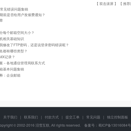
【 双击滚屏 】 【
推荐
tp常见错误问题集锦
期前是否给用户发催费通知？
章
分每个邮箱空间大小？
机相关基础知识
我修改了FTP密码，还是说登录密码错误呢？
名都有哪些类型？
MX记录？
案－各地通信管理局联系方式
箱基本问题集锦
释：企业邮箱
关于我们
|
联系我们
|
付款方式
|
提交工单
|
常见问题
|
独立控制面板
opyright © 2002-2016 泪雪互联, All rights reserved. 备案号：
蜀ICP备13016084号