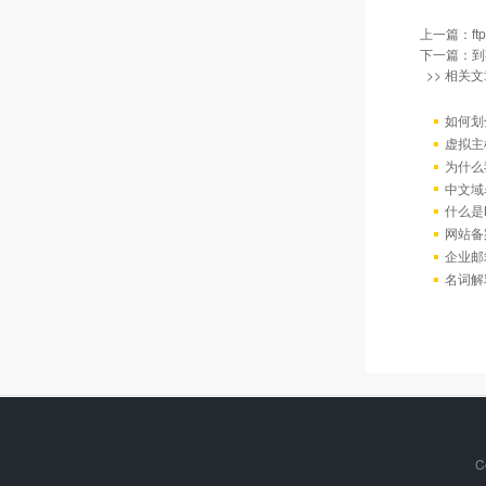
上一篇：
f
下一篇：
到
>> 相关文
如何划
虚拟主
为什么
中文域
什么是
网站备
企业邮
名词解
C