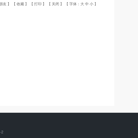
朋友
】 【
收藏
】 【
打印
】 【
关闭
】 【 字体：
大
中
小
】
-2