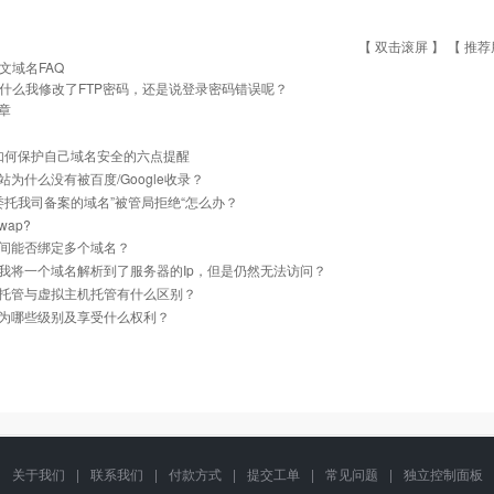
【 双击滚屏 】 【
推荐
文域名FAQ
什么我修改了FTP密码，还是说登录密码错误呢？
章
]如何保护自己域名安全的六点提醒
站为什么没有被百度/Google收录？
]委托我司备案的域名”被管局拒绝“怎么办？
ap?
间能否绑定多个域名？
我将一个域名解析到了服务器的Ip，但是仍然无法访问？
托管与虚拟主机托管有什么区别？
为哪些级别及享受什么权利？
关于我们
|
联系我们
|
付款方式
|
提交工单
|
常见问题
|
独立控制面板