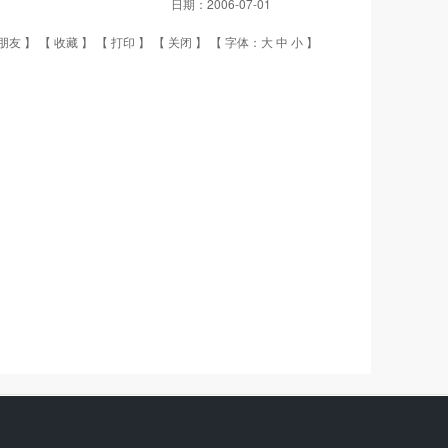
日期：
2006-07-01
朋友
】 【
收藏
】 【
打印
】 【
关闭
】 【 字体：
大
中
小
】