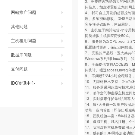
3、免费赠送功能强大的网站统
问信息，如虎添翼般让您的网
网站推广问题
4 、我司自主开发的超强控制面
理、多项密码修改、DNS自动
它多项基础服务，体贴周到。
其他问题
5、主机位于四川电信vip专用
同类虚拟主机供应商快50%。
主机租用问题
6 、服务器为双CPU:xeon 2.8*
配置随时更新，保证业内领先
7 、完整的产品线：五大类共32
数据库问题
Windows系列到Linux系
8 、全面提供支持ACCESS、
支付问题
问统计、赠送access,mysql
9 、不间断7*24小时全程服
10、无障碍技术支持：24×7
IDC资讯中心
11、服务器采用超线程技术,
12、邮件空间和虚拟主机空间
13、实时病毒保护系统/ 黑客
14、每7天备份一次用户数据
功能，业内首创！即使出现服务
15、团队经验丰富：5年服务
16、虚拟主机、域名注册、企
17、我司虚拟主机免费试用三
18、独有的CDN网络加速功能