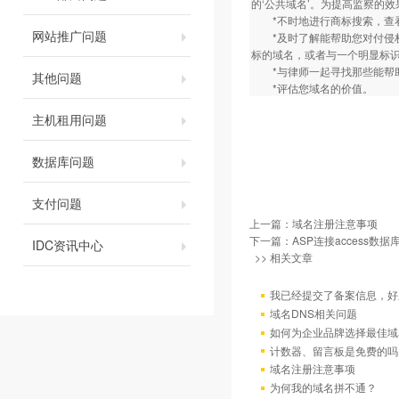
的‘公共域名’。为提高监察的
*不时地进行商标搜索，查看
网站推广问题
*及时了解能帮助您对付侵权
标的域名，或者与一个明显标
*与律师一起寻找那些能帮助
其他问题
*评估您域名的价值。
主机租用问题
数据库问题
支付问题
上一篇：
域名注册注意事项
下一篇：
ASP连接access数据
IDC资讯中心
>> 相关文章
我已经提交了备案信息，好
域名DNS相关问题
如何为企业品牌选择最佳域
计数器、留言板是免费的吗
域名注册注意事项
为何我的域名拼不通？