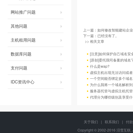
网站推广问题
其他问题
上一篇：
如何修改智能建站企业
下一篇：已经没有了。
主机租用问题
>> 相关文章
数据库问题
[注意]如何保护自己域名安
[原创]委托我司备案的域名
什么是wap?
支付问题
虚拟主机出现无法访问或者
一个空间能否绑定多个域名
IDC资讯中心
为什么我将一个域名解析到
服务器托管与虚拟主机托管
代理分为哪些级别及享受什
关于我们
|
联系我们
|
付款
Copyright © 2002-2016 泪雪互联, 