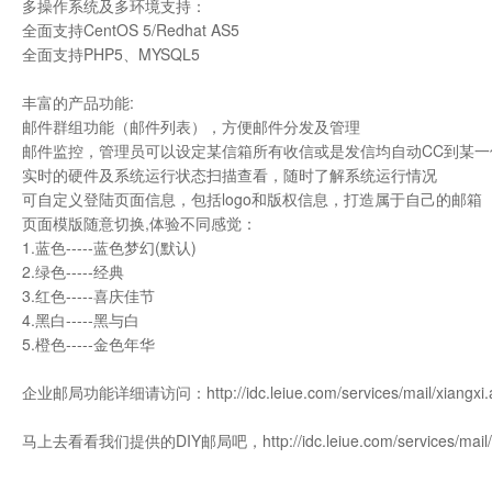
多操作系统及多环境支持：
全面支持CentOS 5/Redhat AS5
全面支持PHP5、MYSQL5
丰富的产品功能:
邮件群组功能（邮件列表），方便邮件分发及管理
邮件监控，管理员可以设定某信箱所有收信或是发信均自动CC到某
实时的硬件及系统运行状态扫描查看，随时了解系统运行情况
可自定义登陆页面信息，包括logo和版权信息，打造属于自己的邮箱
页面模版随意切换,体验不同感觉：
1.蓝色-----蓝色梦幻(默认)
2.绿色-----经典
3.红色-----喜庆佳节
4.黑白-----黑与白
5.橙色-----金色年华
企业邮局功能详细请访问：
http://idc.leiue.com/services/mail/xiangxi
马上去看看我们提供的DIY邮局吧，
http://idc.leiue.com/services/mail/