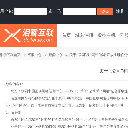
用户名:
密 码:
注册
首页
域名注册
虚拟主机
云
泪雪互联首页
客服中心
新闻中心
关于“.公司”和“.网络”域名开放注册的公
关于“.公司”
尊敬的客户
您好！接到中国互联网络信息中心（CNNIC）关于“.公司”和“.网络”域名开放
经互联网名称与数字地址分配机构(ICANN)批复，中国互联网络信息中心（CNNIC）
公司”和“.网络”正式开放注册前将设立日升期、优先期、抢滩期三个不同的阶段
1、日升期
自2014年5月30日0时至2014年7月30日24时止，共62天 ；日升期分为
公示期：自2014年5月30日0时至2014年6月30日24时止，为日升期规则