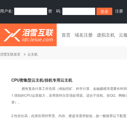
用户名:
密 码:
注册
首页
域名注册
虚拟主机
云
泪雪互联首页
云主机
CPU密集型云主机/挂机专用云主机
拥有复杂计算工作负荷（例如挖矿、科学计算、金融建模等需要长时间10
1.强劲的CPU运算能力，采用英特尔至强处理器。适合于挂机、挂QQ、网
算）。
2.性价比高，此类应用对带宽、内存、硬盘等需求较低，故一般推荐以下配置：8核/3