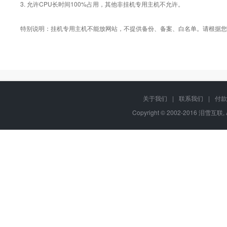
3. 允许CPU长时间100%占用，其他非挂机专用主机不允许。
特别说明：挂机专用主机不能放网站，不提供备份、备案、白名单。请根据您
关于我们
|
联系我们
|
付款
Copyright © 2002-2016 泪雪互联, 