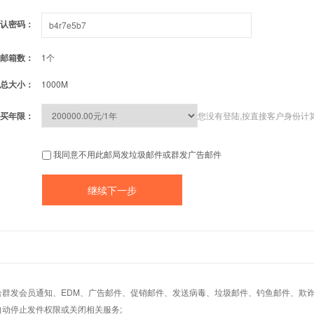
认密码：
邮箱数：
1个
总大小：
1000M
买年限：
您没有登陆,按直接客户身份计
我同意不用此邮局发垃圾邮件或群发广告邮件
适合群发会员通知、EDM、广告邮件、促销邮件、发送病毒、垃圾邮件、钓鱼邮件、欺诈
自动停止发件权限或关闭相关服务;