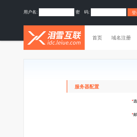
用户名:
密 码:
首页
域名注册
服务器配置
*
选
*
邮