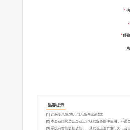
*
确
*
*
邮箱
购
温馨提示
[1] 购买零风险,30天内无条件退余款!;
[2] 本企业邮局适合企业正常收发业务邮件使用，不
[3] 系统有智能监控功能，一旦发现上述群发行为，会