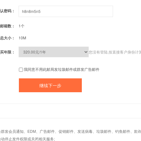
认密码：
邮箱数：
1个
总大小：
10M
买年限：
您没有登陆,按直接客户身份计
我同意不用此邮局发垃圾邮件或群发广告邮件
适合群发会员通知、EDM、广告邮件、促销邮件、发送病毒、垃圾邮件、钓鱼邮件、欺诈
自动停止发件权限或关闭相关服务;