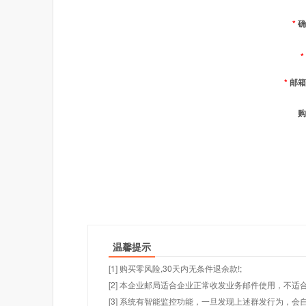
*
确
*
*
邮箱
购
温馨提示
[1] 购买零风险,30天内无条件退余款!;
[2] 本企业邮局适合企业正常收发业务邮件使用，不
[3] 系统有智能监控功能，一旦发现上述群发行为，会