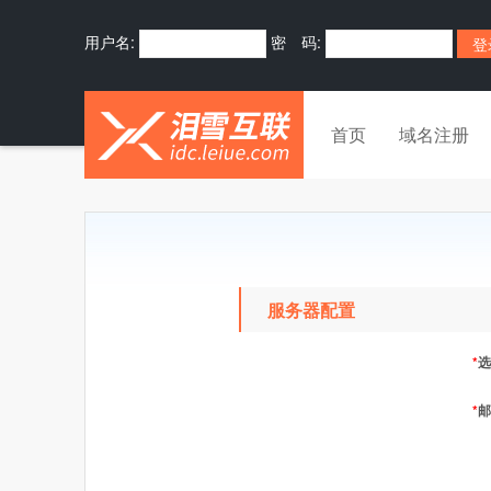
用户名:
密 码:
首页
域名注册
服务器配置
*
选
*
邮