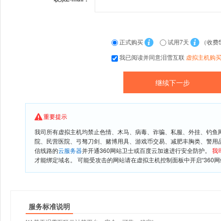
正式购买
试用7天
（收费
我已阅读并同意泪雪互联
虚拟主机购
重要提示
我司所有虚拟主机均禁止色情、木马、病毒、诈骗、私服、外挂、钓鱼
院、民营医院、弓驽刀剑、赌博用具、游戏币交易、减肥丰胸类、警用
信线路的
云服务器
并开通360网站卫士或百度云加速进行安全防护。
我
才能绑定域名。 可能受攻击的网站请在虚拟主机控制面板中开启“360网
服务标准说明