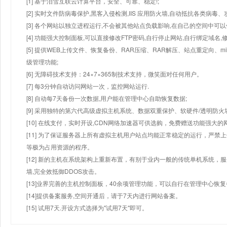
[1] 基于泪雪互联云计算平台，安全、可靠、稳定!;
[2] 实时文件防病毒保护,黑客入侵检测,IIS 应用防火墙,自动抵抗各类病毒、
[3] 各个网站以独立进程运行,不会被其他站点负载影响,在自己的空间中可以使用
[4] 功能强大控制面板,可以直接修改FTP密码,自行停止网站,自行绑定域名,
[5] 提供WEB上传文件、恢复备份、RAR压缩、RAR解压、站点重定向
级管理功能;
[6] 无障碍技术支持：24×7×365制技术支持，微笑面对任何用户。
[7] 每3分钟自动访问网站一次，监控网站运行.
[8] 自动每7天备份一次数据,用户能在管理中心自助恢复数据;
[9] 采用独特的第六代高级虚拟主机系统、数据双重保护、软硬件/透明防火
[10] 在线支付，实时开设,CDN网络加速器可供选购，免费赠送功能强大
[11] 为了保证服务器上所有虚拟主机用户站点均能正常稳定的运行，严禁上
等极为占用资源的程序。
[12] 新的主机在系统架构上重新布置，有别于业内一般的传统单机系统，
墙,完全效抵御DDOS攻击。
[13]业界完善的主机控制面板，40余项管理功能，可以自行在管理中心恢
[14]提供备案服务,空间开通后，请于7天内进行网站备案。
[15] 试用7天.开设方式选择为"试用7天"即可。