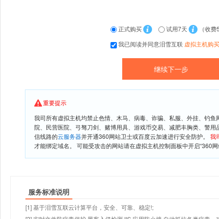
正式购买
试用7天
（收费
我已阅读并同意泪雪互联
虚拟主机购
重要提示
我司所有虚拟主机均禁止色情、木马、病毒、诈骗、私服、外挂、钓鱼
院、民营医院、弓驽刀剑、赌博用具、游戏币交易、减肥丰胸类、警用
信线路的
云服务器
并开通360网站卫士或百度云加速进行安全防护。
我
才能绑定域名。 可能受攻击的网站请在虚拟主机控制面板中开启“360网
服务标准说明
[1] 基于泪雪互联云计算平台，安全、可靠、稳定!;
[2] 实时文件防病毒保护,黑客入侵检测,IIS 应用防火墙,自动抵抗各类病毒、