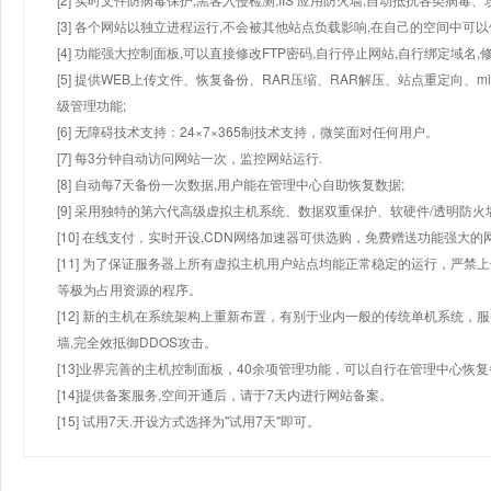
[3] 各个网站以独立进程运行,不会被其他站点负载影响,在自己的空间中可以使用
[4] 功能强大控制面板,可以直接修改FTP密码,自行停止网站,自行绑定域名,
[5] 提供WEB上传文件、恢复备份、RAR压缩、RAR解压、站点重定向
级管理功能;
[6] 无障碍技术支持：24×7×365制技术支持，微笑面对任何用户。
[7] 每3分钟自动访问网站一次，监控网站运行.
[8] 自动每7天备份一次数据,用户能在管理中心自助恢复数据;
[9] 采用独特的第六代高级虚拟主机系统、数据双重保护、软硬件/透明防火
[10] 在线支付，实时开设,CDN网络加速器可供选购，免费赠送功能强大
[11] 为了保证服务器上所有虚拟主机用户站点均能正常稳定的运行，严禁上
等极为占用资源的程序。
[12] 新的主机在系统架构上重新布置，有别于业内一般的传统单机系统，
墙,完全效抵御DDOS攻击。
[13]业界完善的主机控制面板，40余项管理功能，可以自行在管理中心恢
[14]提供备案服务,空间开通后，请于7天内进行网站备案。
[15] 试用7天.开设方式选择为"试用7天"即可。