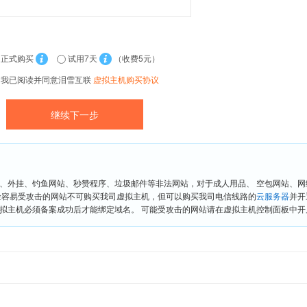
正式购买
试用7天
（收费5元）
我已阅读并同意泪雪互联
虚拟主机购买协议
、外挂、钓鱼网站、秒赞程序、垃圾邮件等非法网站，对于成人用品、 空包网站、
险容易受攻击的网站不可购买我司虚拟主机，但可以购买我司电信线路的
云服务器
并开
拟主机必须备案成功后才能绑定域名。 可能受攻击的网站请在虚拟主机控制面板中开启“