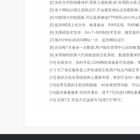
[2] 实时文件防病毒保护,黑客入侵检测,IIS 应用防火
[3] 各个网站以独立进程运行,不会被其他站点负载影响,
[4] 功能强大控制面板,可以直接修改FTP密码,自行停
[5] 提供WEB上传文件、恢复备份、RAR压缩、R
[6] 无障碍技术支持：24×7×365制技术支持，微笑面
[7] 每3分钟自动访问网站一次，监控网站运行.
[8] 自动每7天备份一次数据,用户能在管理中心自助恢复
[9] 采用独特的第六代高级虚拟主机系统、数据双重保
[10] 在线支付，实时开设,CDN网络加速器可供选
[11] 为了保证服务器上所有虚拟主机用户站点均能正
[12] 新的主机在系统架构上重新布置，有别于业内一
[13]业界完善的主机控制面板，40余项管理功能，可
[14]提供备案服务,空间开通后，请于7天内进行网站备
[15] 试用7天.开设方式选择为"试用7天"即可。