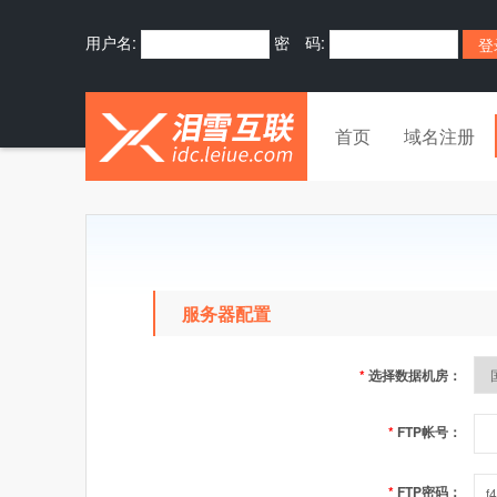
用户名:
密 码:
首页
域名注册
服务器配置
*
选择数据机房：
*
FTP帐号：
*
FTP密码：