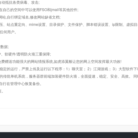
墙,自动抵抗各类病毒、攻击;
在自己的空间中可以使用FSO和jmail等其他控件;
止网站,自行绑定域名,修改网站缺省文档;
AR解压、站点重定向、mime设置、目录保护、文件保护、脚本错误设置、ip限制、虚拟
对任何用户。
数据;
护、软硬件/透明防火墙三重保障;
购，免费赠送功能强大的网站情报系统,如虎添翼般让您的网上空间发挥最大功效!
常稳定的运行，严禁上传及运行以下程序：1）聊天室； 2）江湖游戏； 3）大型软件下
般的传统单机系统，服务器群前端加装硬件防火墙，全面提速，稳定、安全、高效。 同时
以自行在管理中心恢复备份。
案。