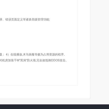
目录、错误页面定义等诸多高级管理功能;
载； 4）在线播放,木马病毒等极为占用资源的程序。
机房加装千M"黑洞"防火墙,完全效抵御DDOS攻击。