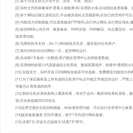
[1] 基于泪雪互联云计算平台，安全、可靠、稳定!;
[2] 实时文件防病毒保护,黑客入侵检测,IIS 应用防火墙,自动抵抗各类病毒、
[3] 各个网站以独立进程运行,不会被其他站点负载影响,在自己的空间中可以使用
[4] 功能强大控制面板,可以直接修改FTP密码,自行停止网站,自行绑定域名,
[5] 提供WEB上传文件、恢复备份、RAR压缩、RAR解压、站点重定向
级管理功能;
[6] 无障碍技术支持：24×7×365制技术支持，微笑面对任何用户。
[7] 每3分钟自动访问网站一次，监控网站运行.
[8] 自动每7天备份一次数据,用户能在管理中心自助恢复数据;
[9] 采用独特的第六代高级虚拟主机系统、数据双重保护、软硬件/透明防火
[10] 在线支付，实时开设,CDN网络加速器可供选购，免费赠送功能强大
[11] 为了保证服务器上所有虚拟主机用户站点均能正常稳定的运行，严禁上
等极为占用资源的程序。
[12] 新的主机在系统架构上重新布置，有别于业内一般的传统单机系统，
墙,完全效抵御DDOS攻击。
[13]业界完善的主机控制面板，40余项管理功能，可以自行在管理中心恢
[14]提供备案服务,空间开通后，请于7天内进行网站备案。
[15] 试用7天.开设方式选择为"试用7天"即可。