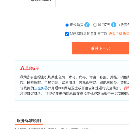
正式购买
试用7天
（收费
我已阅读并同意泪雪互联
虚拟主机购
重要提示
我司所有虚拟主机均禁止色情、木马、病毒、诈骗、私服、外挂、钓鱼
院、民营医院、弓驽刀剑、赌博用具、游戏币交易、减肥丰胸类、警用
信线路的
云服务器
并开通360网站卫士或百度云加速进行安全防护。
我
才能绑定域名。 可能受攻击的网站请在虚拟主机控制面板中开启“360网
服务标准说明