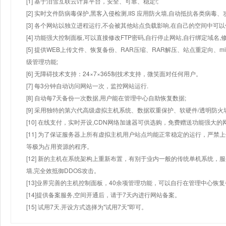
[1] 基于泪雪互联云计算平台，安全、可靠、稳定!;
[2] 实时文件防病毒保护,黑客入侵检测,IIS 应用防火墙,自动抵抗各类病毒、
[3] 各个网站以独立进程运行,不会被其他站点负载影响,在自己的空间中可以使用
[4] 功能强大控制面板,可以直接修改FTP密码,自行停止网站,自行绑定域名,
[5] 提供WEB上传文件、恢复备份、RAR压缩、RAR解压、站点重定向
级管理功能;
[6] 无障碍技术支持：24×7×365制技术支持，微笑面对任何用户。
[7] 每3分钟自动访问网站一次，监控网站运行.
[8] 自动每7天备份一次数据,用户能在管理中心自助恢复数据;
[9] 采用独特的第六代高级虚拟主机系统、数据双重保护、软硬件/透明防火
[10] 在线支付，实时开设,CDN网络加速器可供选购，免费赠送功能强大
[11] 为了保证服务器上所有虚拟主机用户站点均能正常稳定的运行，严禁上
等极为占用资源的程序。
[12] 新的主机在系统架构上重新布置，有别于业内一般的传统单机系统，
墙,完全效抵御DDOS攻击。
[13]业界完善的主机控制面板，40余项管理功能，可以自行在管理中心恢
[14]提供备案服务,空间开通后，请于7天内进行网站备案。
[15] 试用7天.开设方式选择为"试用7天"即可。