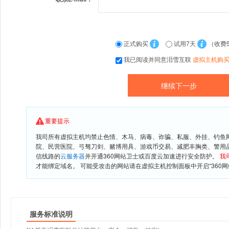
正式购买
试用7天
（收费
我已阅读并同意泪雪互联
虚拟主机购
重要提示
我司所有虚拟主机均禁止色情、木马、病毒、诈骗、私服、外挂、钓鱼
院、民营医院、弓驽刀剑、赌博用具、游戏币交易、减肥丰胸类、警用
信线路的
云服务器
并开通360网站卫士或百度云加速进行安全防护。
我
才能绑定域名。 可能受攻击的网站请在虚拟主机控制面板中开启“360网
服务标准说明