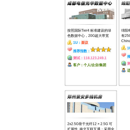
按照国际Tier4 标准建设的绿
绵阳
色数据中心，20G超大带宽
有2
Chi
1U：
面议
1
推荐指数：
测试：118.123.249.1
测
客户：个人/企业/集团
2x2.5G骨干光纤12 × 2.5G 可
扩展性, 南北互联互通：采用全